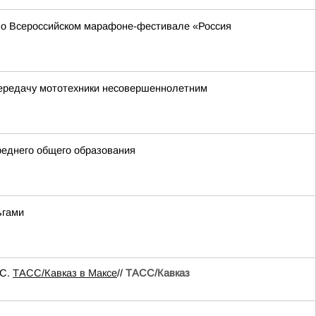
 во Всероссийском марафоне-фестивале «Россия
передачу мототехники несовершеннолетним
реднего общего образования
ьгами
ЧС.
ТАСС/Кавказ в Максе
//
ТАСС/Кавказ