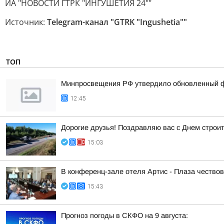
ИА "НОВОСТИ ГТРК "ИНГУШЕТИЯ 24""
Источник:
Telegram-канал "GTRK "Ingushetia""
ТОП
Минпросвещения РФ утвердило обновленный фе
12:45
Дорогие друзья! Поздравляю вас с Днем строи
15:03
В конференц-зале отеля Артис - Плаза чество
15:43
Прогноз погоды в СКФО на 9 августа: