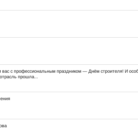
м вас с профессиональным праздником — Днём строителя! И особе
отрасль прошла...
ления
ова