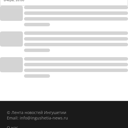
Вчера, 18:00
© Лента новостей Ингушетии
Email:
info@ingushetia-news.ru
О нас