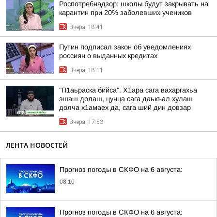
Роспотребнадзор: школы будут закрывать на
карантин при 20% заболевших учеников
Вчера, 18:41
Путин подписал закон об уведомлениях
россиян о выданных кредитах
Вчера, 18:11
"П1аьраска бийса". Х1ара сага вахаргахьа
эшаш долаш, цунца сага даькъал хулаш
долча х1амаех да, сага ший дин довзар
Вчера, 17:53
ЛЕНТА НОВОСТЕЙ
Прогноз погоды в СКФО на 6 августа:
08:10
Прогноз погоды в СКФО на 6 августа: