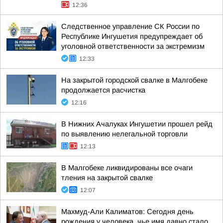
12:36
Следственное управление СК России по
Республике Ингушетия предупреждает об
уголовной ответственности за экстремизм
12:33
На закрытой городской свалке в Малгобеке
продолжается расчистка
12:16
В Нижних Ачалуках Ингушетии прошел рейд
по выявлению нелегальной торговли
12:13
В Малгобеке ликвидированы все очаги
тления на закрытой свалке
12:07
Махмуд-Али Калиматов: Сегодня день
рождения у человека, чье имя давно стало