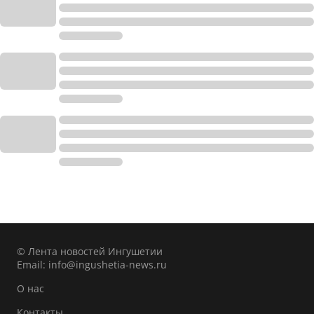
© Лента новостей Ингушетии
Email:
info@ingushetia-news.ru
О нас
Контакты