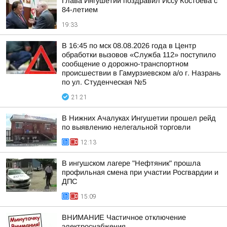
Глава Ингушетии поздравил Иссу Костоева с
84-летием
19:33
В 16:45 по мск 08.08.2026 года в Центр
обработки вызовов «Служба 112» поступило
сообщение о дорожно-транспортном
происшествии в Гамурзиевском а/о г. Назрань
по ул. Студенческая №5
21:21
В Нижних Ачалуках Ингушетии прошел рейд
по выявлению нелегальной торговли
12:13
В ингушском лагере "Нефтяник" прошла
профильная смена при участии Росгвардии и
ДПС
15:09
ВНИМАНИЕ Частичное отключение
электроснабжения