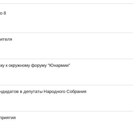
о 8
оителя
вку к окружному форуму "Юнармии"
андидатов в депутаты Народного Собрания
приятия