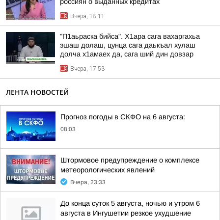
россиян о выданных кредитах
Вчера, 18:11
"П1аьраска бийса". Х1ара сага вахаргахьа
эшаш долаш, цунца сага даькъал хулаш
долча х1амаех да, сага ший дин довзар
Вчера, 17:53
ЛЕНТА НОВОСТЕЙ
Прогноз погоды в СКФО на 6 августа:
08:03
Штормовое предупреждение о комплексе
метеорологических явлений
Вчера, 23:33
До конца суток 5 августа, ночью и утром 6
августа в Ингушетии резкое ухудшение