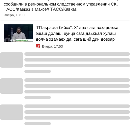
сообщили в региональном следственном управлении СК.
ТАСС/Кавказ в Максе
//
ТАСС/Кавказ
Вчера, 18:00
"П1аьраска бийса". Х1ара сага вахаргахьа
эшаш долаш, цунца сага даькъал хулаш
долча х1амаех да, сага ший дин довзар
Вчера, 17:53