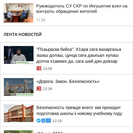
Руководитель СУ СКР по Ингушетии взял на
контроль обращения жителей
11:28
ЛЕНТА НОВОСТЕЙ
"П1аьраска бийса". Х1ара сага вахаргахьа
эшаш долаш, цунца сага даькъал хулаш
долча х1амаех да, сага ший дин довзар
13:08
«Дорога. Закон. Безопасность»
12:38
Безопасность прежде всего: как проходит
подготовка школы к новому учебному году
12:18