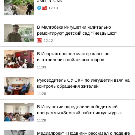
#Мы_в_СМИ
12:18
В Малгобеке Ингушетии капитально
ремонтируют детский сад "Гнёздышко"
12:12
В Инарках прошел мастер-класс по
изготовлению войлочных ковров
11:33
Руководитель СУ СКР по Ингушетии взял на
контроль обращения жителей
11:28
В Ингушетии определили победителей
программы «Земский работник культуры»
11:28
Медиапроект «Подвиги» рассказал о подвиге