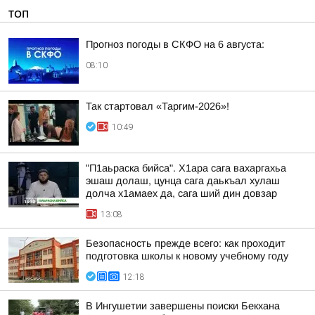
ТОП
Прогноз погоды в СКФО на 6 августа:
08:10
Так стартовал «Таргим-2026»!
10:49
"П1аьраска бийса". Х1ара сага вахаргахьа
эшаш долаш, цунца сага даькъал хулаш
долча х1амаех да, сага ший дин довзар
13:08
Безопасность прежде всего: как проходит
подготовка школы к новому учебному году
12:18
В Ингушетии завершены поиски Бекхана