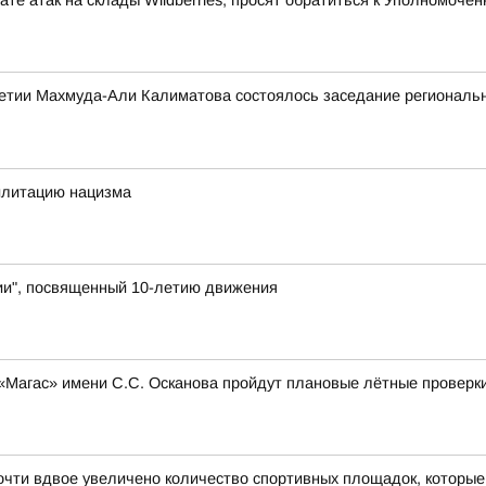
те атак на склады Wildberries, просят обратиться к Уполномоч
етии Махмуда-Али Калиматова состоялось заседание региональн
илитацию нацизма
и", посвященный 10-летию движения
 «Магас» имени С.С. Осканова пройдут плановые лётные проверк
чти вдвое увеличено количество спортивных площадок, которые 