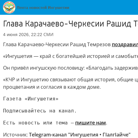
Глава Карачаево-Черкесии Рашид 
СМИ
4 июня 2026, 22:22
Глава Карачаево-Черкесии Рашид Темрезов
поздрави
«Ингушетия — край с богатейшей историей и самобытно
Он привёл ингушскую пословицу: «Благодать задерживае
«КЧР и Ингушетию связывают общая история, общие цен
процветания и согласия в каждом доме.
Газета «Ингушетия»
Подписывайтесь на канал.
пишите нам
.
Есть новость или тема —
Источник:
Telegram-канал "Ингушетия • ГIалгIайче"