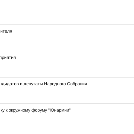
оителя
приятия
андидатов в депутаты Народного Собрания
вку к окружному форуму "Юнармии"