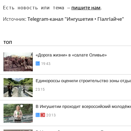
пишите нам
.
Есть новость или тема —
Источник:
Telegram-канал "Ингушетия • ГIалгIайче"
ТОП
«Дорога жизни» в «салате Оливье»
19:43
Единороссы оценили строительство зоны отды
23:15
В Ингушетии проходит всероссийский молодёж
20:13