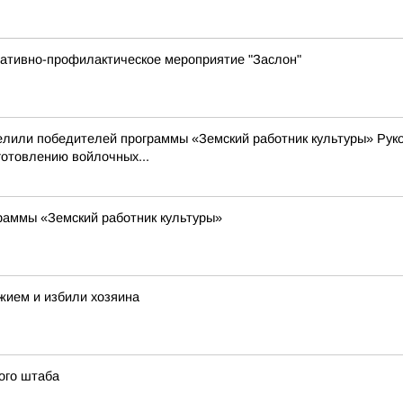
ративно-профилактическое мероприятие "Заслон"
делили победителей программы «Земский работник культуры» Рук
готовлению войлочных...
раммы «Земский работник культуры»
жием и избили хозяина
ого штаба