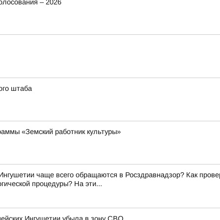
олосования – 2026
ого штаба
раммы «Земский работник культуры»
Ингушетии чаще всего обращаются в Росздравнадзор? Как прове
гической процедуры? На эти...
цейских Ингушетии убыла в зону СВО