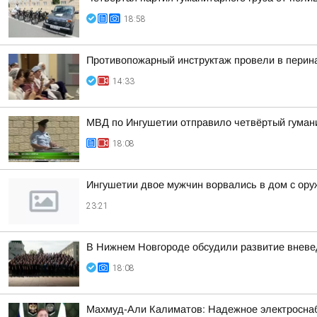
18:58
Противопожарный инструктаж провели в перин
14:33
МВД по Ингушетии отправило четвёртый гуман
18:08
Ингушетии двое мужчин ворвались в дом с ору
23:21
В Нижнем Новгороде обсудили развитие вневе
18:08
Махмуд-Али Калиматов: Надежное электросна