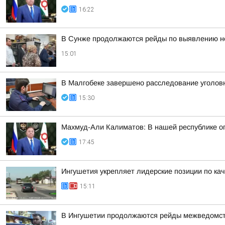
16:22
В Сунже продолжаются рейды по выявлению н
15:01
В Малгобеке завершено расследование уголов
15:30
Махмуд-Али Калиматов: В нашей республике о
17:45
Ингушетия укрепляет лидерские позиции по кач
15:11
В Ингушетии продолжаются рейды межведомств