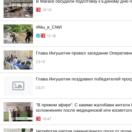
В Магасе обсудили подготовку к Единому дню г
19:10
#Мы_в_СМИ
12:18
Глава Ингушетии провел заседание Оперативн
23:15
Глава Ингушетии поздравил победителей прог
23:21
"В прямом эфире". С какими жалобами жители 
осложнениях после медицинской или косметоло
16:47
Четвёртая партия гуманитарного груза от поли