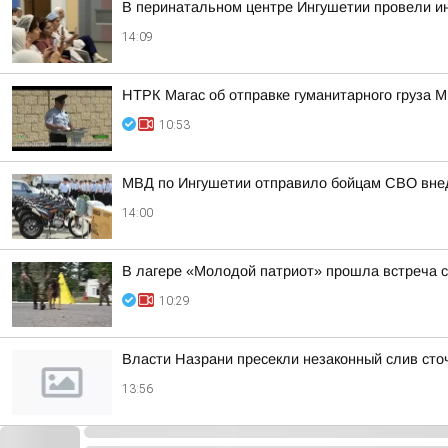
В перинатальном центре Ингушетии провели ин
14:09
НТРК Магас об отправке гуманитарного груза 
10:53
МВД по Ингушетии отправило бойцам СВО внед
14:00
В лагере «Молодой патриот» прошла встреча с
10:29
Власти Назрани пресекли незаконный слив сто
13:56