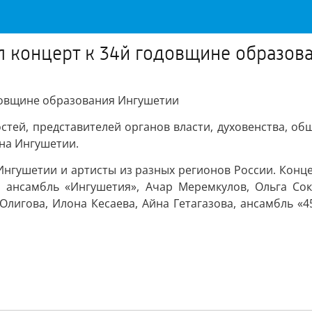
л концерт к 34й годовщине образов
довщине образования Ингушетии
стей, представителей органов власти, духовенства, 
на Ингушетии.
Ингушетии и артисты из разных регионов России. Конц
й ансамбль «Ингушетия», Ачар Меремкулов, Ольга Сок
Олигова, Илона Кесаева, Айна Гетагазова, ансамбль «4