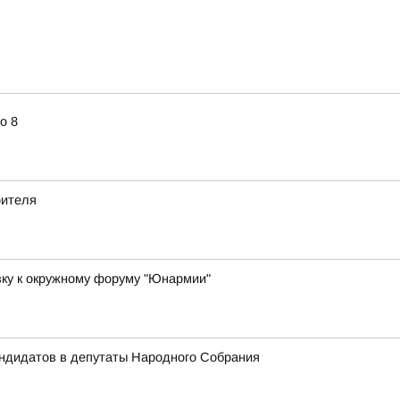
о 8
оителя
вку к окружному форуму "Юнармии"
андидатов в депутаты Народного Собрания