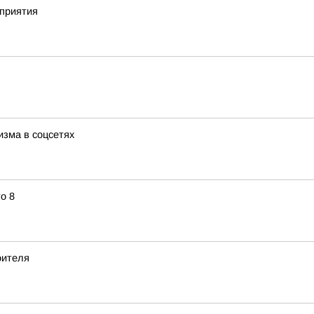
приятия
изма в соцсетях
о 8
оителя