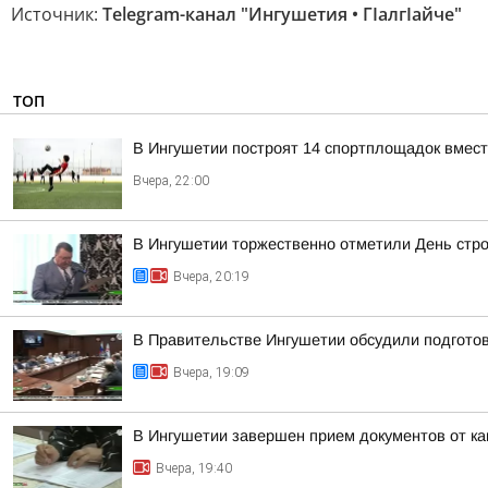
Источник:
Telegram-канал "Ингушетия • ГIалгIайче"
ТОП
В Ингушетии построят 14 спортплощадок вмест
Вчера, 22:00
В Ингушетии торжественно отметили День стр
Вчера, 20:19
В Правительстве Ингушетии обсудили подгото
Вчера, 19:09
В Ингушетии завершен прием документов от к
Вчера, 19:40