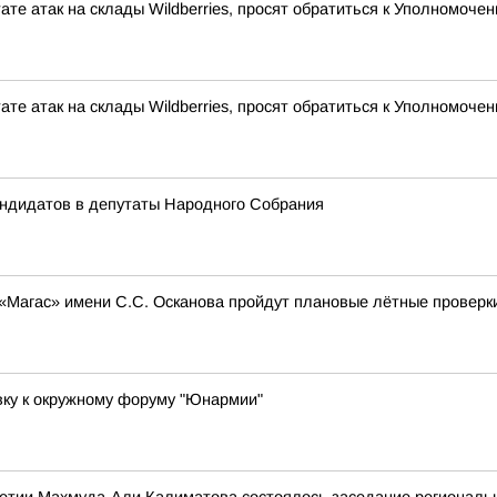
ате атак на склады Wildberries, просят обратиться к Уполномоч
ате атак на склады Wildberries, просят обратиться к Уполномоч
андидатов в депутаты Народного Собрания
 «Магас» имени С.С. Осканова пройдут плановые лётные проверк
вку к окружному форуму "Юнармии"