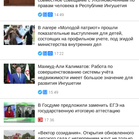
совместное совещание с Уполномоченным по
правам человека в Республике Ингушетия
14:49
В лагере «Молодой патриот» прошли
показательные выступления для детей,
состоящих на профильном учете, под эгидой
министерства внутренних дел
17:22
Махмуд-Али Калиматов: Работа по
совершенствованию системы учёта
недвижимости имеет большое значение для
развития Ингушетии
15:49
В Госдуме предложили заменить ЕГЭ на
государственную итоговую аттестацию
17:36
«Вектор созидания». Открытия обновленного
детского сада с нетерпением ждут не только