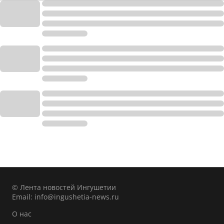
© Лента новостей Ингушетии
Email:
info@ingushetia-news.ru
О нас