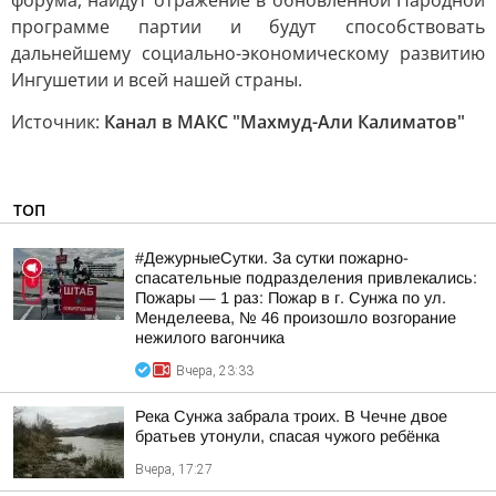
форума, найдут отражение в обновлённой Народной
программе партии и будут способствовать
дальнейшему социально-экономическому развитию
Ингушетии и всей нашей страны.
Источник:
Канал в МАКС "Махмуд-Али Калиматов"
ТОП
#ДежурныеСутки. За сутки пожарно-
спасательные подразделения привлекались:
Пожары — 1 раз: Пожар в г. Сунжа по ул.
Менделеева, № 46 произошло возгорание
нежилого вагончика
Вчера, 23:33
Река Сунжа забрала троих. В Чечне двое
братьев утонули, спасая чужого ребёнка
Вчера, 17:27