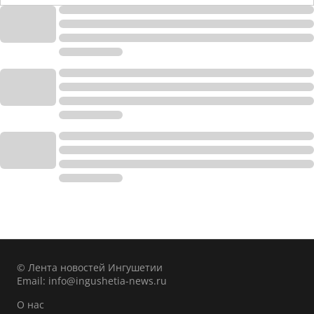
© Лента новостей Ингушетии
Email:
info@ingushetia-news.ru
О нас