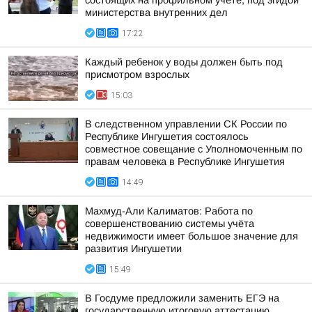
состоящих на профильном учете, под эгидой
министерства внутренних дел
17:22
Каждый ребенок у воды должен быть под
присмотром взрослых
15:03
В следственном управлении СК России по
Республике Ингушетия состоялось
совместное совещание с Уполномоченным по
правам человека в Республике Ингушетия
14:49
Махмуд-Али Калиматов: Работа по
совершенствованию системы учёта
недвижимости имеет большое значение для
развития Ингушетии
15:49
В Госдуме предложили заменить ЕГЭ на
государственную итоговую аттестацию