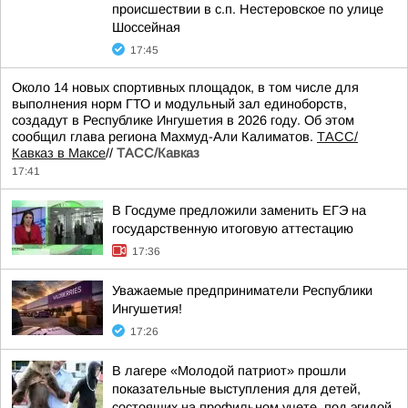
происшествии в с.п. Нестеровское по улице
Шоссейная
17:45
Около 14 новых спортивных площадок, в том числе для
выполнения норм ГТО и модульный зал единоборств,
создадут в Республике Ингушетия в 2026 году. Об этом
сообщил глава региона Махмуд-Али Калиматов.
ТАСС/
Кавказ в Максе
//
ТАСС/Кавказ
17:41
В Госдуме предложили заменить ЕГЭ на
государственную итоговую аттестацию
17:36
Уважаемые предприниматели Республики
Ингушетия!
17:26
В лагере «Молодой патриот» прошли
показательные выступления для детей,
состоящих на профильном учете, под эгидой