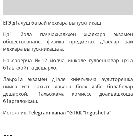
ЕГЭ д1алуш ба вай мехкара выпускникаш
Ца1 йола паччахьалкхен хьалхара экзамен
обществознане, физика предметах д1аелар вай
мехкара выпускникаша а.
Наьсарерча №12 йолча ишколе гулвеннавар цхьа
б1аь кхойтта дешархо.
Лаьрх1а экзамен д1але кийчъяьча аудиторешка
нийса итт сахьат даьлча болх язбе болабелар
дешархой, т1ахьожама комиссе доакъашхоша
б1аргалокхаш.
Источник:
Telegram-канал "GTRK "Ingushetia""