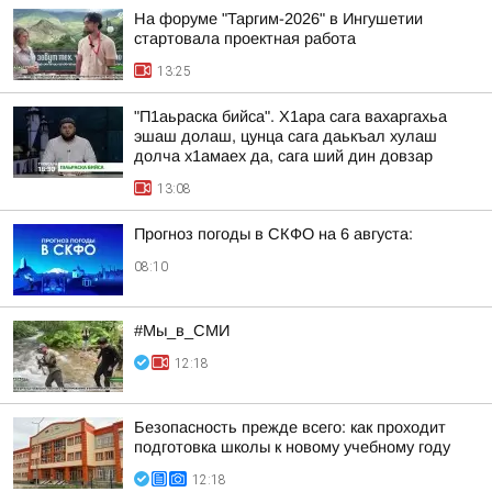
На форуме "Таргим-2026" в Ингушетии
стартовала проектная работа
13:25
"П1аьраска бийса". Х1ара сага вахаргахьа
эшаш долаш, цунца сага даькъал хулаш
долча х1амаех да, сага ший дин довзар
13:08
Прогноз погоды в СКФО на 6 августа:
08:10
#Мы_в_СМИ
12:18
Безопасность прежде всего: как проходит
подготовка школы к новому учебному году
12:18