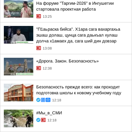
На форуме "Таргим-2026" в Ингушетии
стартовала проектная работа
13:25
"П1аьраска бийса". Х1ара сага вахаргахьа
эшаш долаш, цунца сага даькъал хулаш
долча х1амаех да, сага ший дин довзар
13:08
«Дорога. Закон. Безопасность»
12:38
Безопасность прежде всего: как проходит
подготовка школы к новому учебному году
12:18
#Мы_в_СМИ
12:18