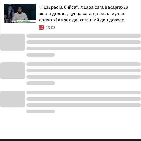
"П1аьраска бийса". Х1ара сага вахаргахьа
эшаш долаш, цунца сага даькъал хулаш
долча х1амаех да, сага ший дин довзар
13:08