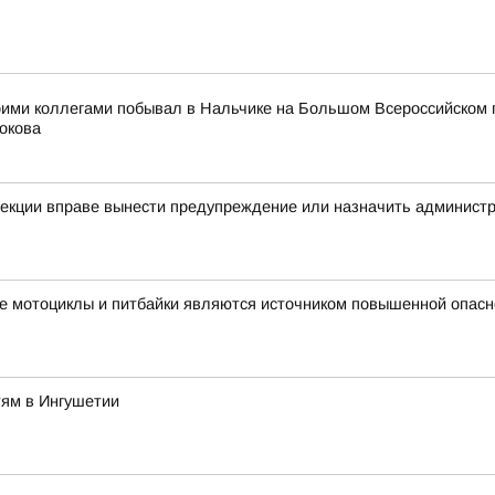
оими коллегами побывал в Нальчике на Большом Всероссийском 
окова
спекции вправе вынести предупреждение или назначить админис
е мотоциклы и питбайки являются источником повышенной опасн
тям в Ингушетии