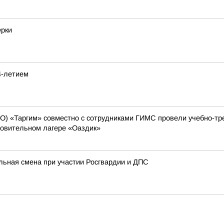
ерки
4-летием
О) «Таргим» совместно с сотрудниками ГИМС провели учебно-тр
ровительном лагере «Оаздик»
льная смена при участии Росгвардии и ДПС