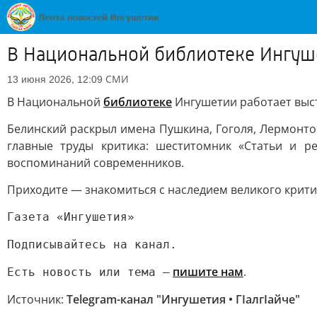
В Национальной библиотеке Ингуше
СМИ
13 июня 2026, 12:09
В Национальной
библиотеке
Ингушетии работает выст
Белинский раскрыл имена Пушкина, Гоголя, Лермонто
главные труды критика: шеститомник «Статьи и р
воспоминаний современников.
Приходите — знакомиться с наследием великого критик
Газета «Ингушетия»
Подписывайтесь на канал.
пишите нам
.
Есть новость или тема —
Источник:
Telegram-канал "Ингушетия • ГIалгIайче"