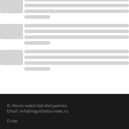
© Лента новостей Ингушетии
Email:
info@ingushetia-news.ru
О нас