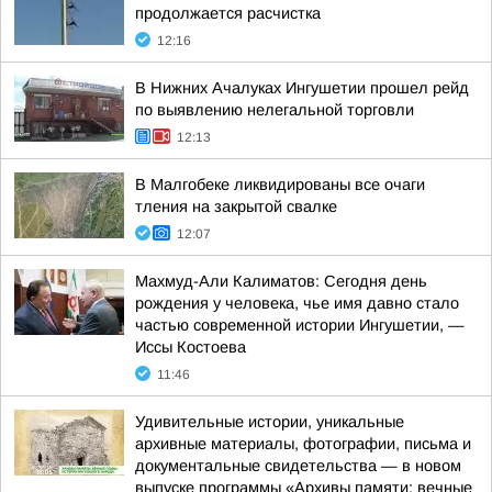
продолжается расчистка
12:16
В Нижних Ачалуках Ингушетии прошел рейд
по выявлению нелегальной торговли
12:13
В Малгобеке ликвидированы все очаги
тления на закрытой свалке
12:07
Махмуд-Али Калиматов: Сегодня день
рождения у человека, чье имя давно стало
частью современной истории Ингушетии, —
Иссы Костоева
11:46
Удивительные истории, уникальные
архивные материалы, фотографии, письма и
документальные свидетельства — в новом
выпуске программы «Архивы памяти: вечные