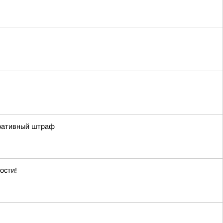
тративный штраф
ости!