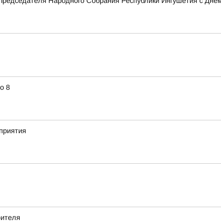
Председателя Народного Собрания Республики Ингушетия с Дне
о 8
приятия
оителя