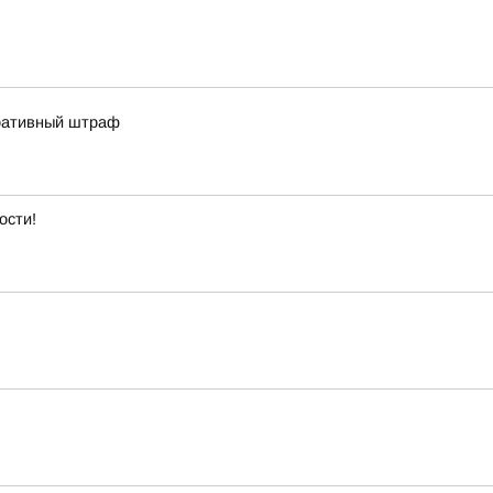
тративный штраф
ости!