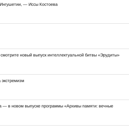
 Ингушетии, — Иссы Костоева
да смотрите новый выпуск интеллектуальной битвы «Эрудиты»
а экстремизм
а — в новом выпуске программы «Архивы памяти: вечные