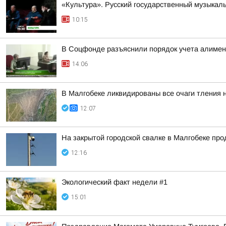
«Культура». Русский государственный музыкал
10:15
В Соцфонде разъяснили порядок учета алимен
14:06
В Малгобеке ликвидированы все очаги тления 
12:07
На закрытой городской свалке в Малгобеке пр
12:16
Экологический факт недели #1
15:01