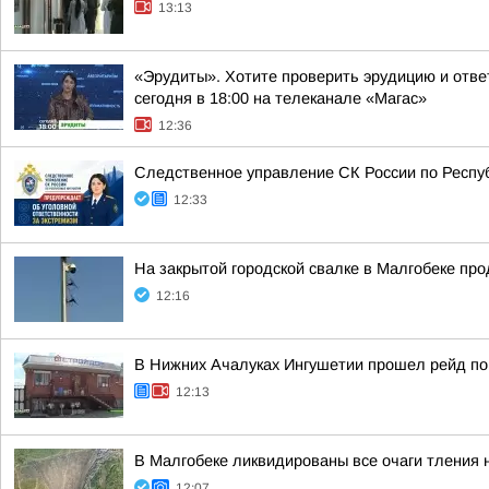
13:13
«Эрудиты». Хотите проверить эрудицию и ответ
сегодня в 18:00 на телеканале «Магас»
12:36
Следственное управление СК России по Респуб
12:33
На закрытой городской свалке в Малгобеке пр
12:16
В Нижних Ачалуках Ингушетии прошел рейд по
12:13
В Малгобеке ликвидированы все очаги тления 
12:07