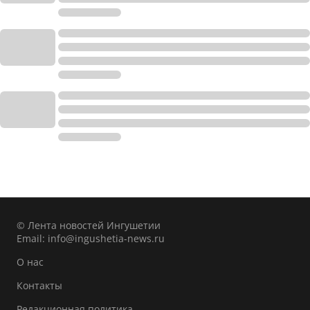
© Лента новостей Ингушетии
Email:
info@ingushetia-news.ru
О нас
Контакты
Редакционная политика