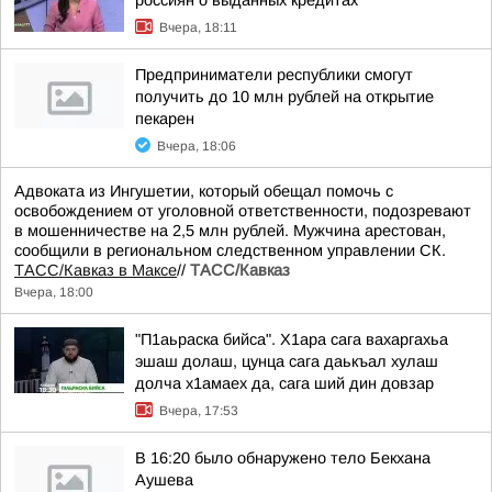
россиян о выданных кредитах
Вчера, 18:11
Предприниматели республики смогут
получить до 10 млн рублей на открытие
пекарен
Вчера, 18:06
Адвоката из Ингушетии, который обещал помочь с
освобождением от уголовной ответственности, подозревают
в мошенничестве на 2,5 млн рублей. Мужчина арестован,
сообщили в региональном следственном управлении СК.
ТАСС/Кавказ в Максе
//
ТАСС/Кавказ
Вчера, 18:00
"П1аьраска бийса". Х1ара сага вахаргахьа
эшаш долаш, цунца сага даькъал хулаш
долча х1амаех да, сага ший дин довзар
Вчера, 17:53
В 16:20 было обнаружено тело Бекхана
Аушева