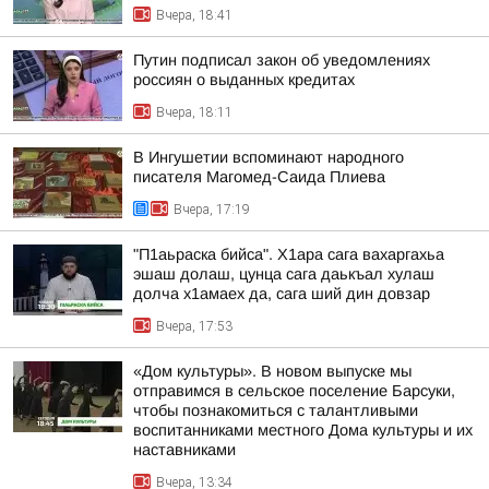
Вчера, 18:41
Путин подписал закон об уведомлениях
россиян о выданных кредитах
Вчера, 18:11
В Ингушетии вспоминают народного
писателя Магомед-Саида Плиева
Вчера, 17:19
"П1аьраска бийса". Х1ара сага вахаргахьа
эшаш долаш, цунца сага даькъал хулаш
долча х1амаех да, сага ший дин довзар
Вчера, 17:53
«Дом культуры». В новом выпуске мы
отправимся в сельское поселение Барсуки,
чтобы познакомиться с талантливыми
воспитанниками местного Дома культуры и их
наставниками
Вчера, 13:34