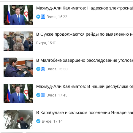
Махмуд-Али Калиматов: Надежное электросна
Вчера, 16:22
В Сунже продолжаются рейды по выявлению н
Вчера, 15:01
В Малгобеке завершено расследование уголов
Вчера, 15:30
Махмуд-Али Калиматов: В нашей республике о
Вчера, 17:45
В Карабулаке и сельском поселении Яндаре з
Вчера, 17:14