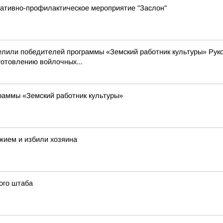
ративно-профилактическое мероприятие "Заслон"
делили победителей программы «Земский работник культуры» Рук
готовлению войлочных...
раммы «Земский работник культуры»
жием и избили хозяина
ого штаба