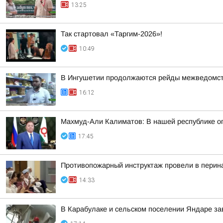
13:25
Так стартовал «Таргим-2026»!
10:49
В Ингушетии продолжаются рейды межведомств
16:12
Махмуд-Али Калиматов: В нашей республике о
17:45
Противопожарный инструктаж провели в перин
14:33
В Карабулаке и сельском поселении Яндаре з