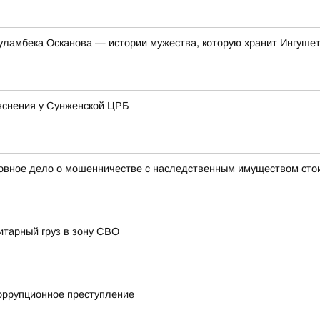
уламбека Осканова — истории мужества, которую хранит Ингуше
яснения у Сунженской ЦРБ
оловное дело о мошенничестве с наследственным имуществом ст
итарный груз в зону СВО
коррупционное преступление