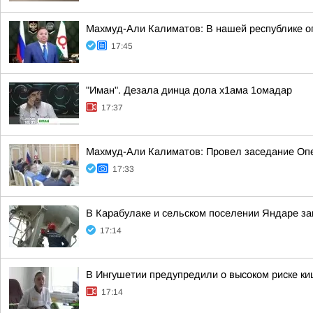
Махмуд-Али Калиматов: В нашей республике о
17:45
"Иман". Дезала динца дола х1ама 1омадар
17:37
Махмуд-Али Калиматов: Провел заседание Опе
17:33
В Карабулаке и сельском поселении Яндаре з
17:14
В Ингушетии предупредили о высоком риске к
17:14