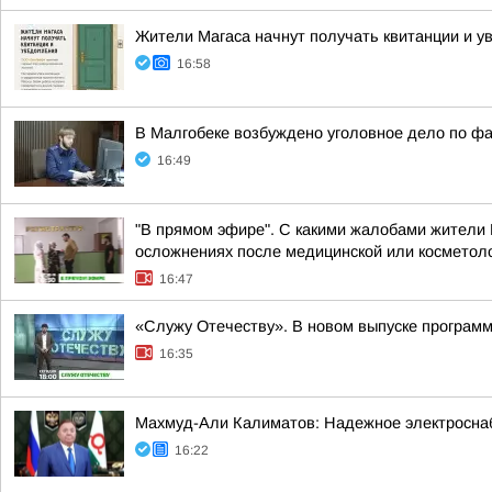
Жители Магаса начнут получать квитанции и 
16:58
В Малгобеке возбуждено уголовное дело по фа
16:49
"В прямом эфире". С какими жалобами жители 
осложнениях после медицинской или косметоло
16:47
«Служу Отечеству». В новом выпуске програм
16:35
Махмуд-Али Калиматов: Надежное электросна
16:22