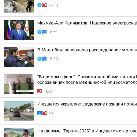
12:18
Махмуд-Али Калиматов: Надежное электросна
16:22
В Малгобеке завершено расследование уголов
15:30
"В прямом эфире". С какими жалобами жители 
осложнениях после медицинской или косметоло
16:47
Ингушетия укрепляет лидерские позиции по кач
15:11
На форуме "Таргим-2026" в Ингушетии стартов