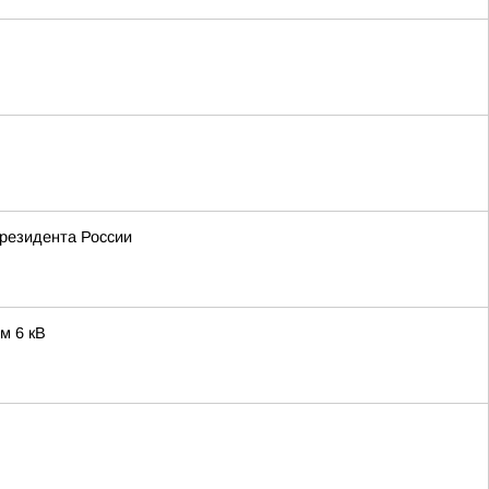
резидента России
м 6 кВ