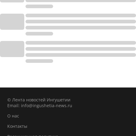
© Лента новостей Ингушетии
Email:
info@ingushetia-news.ru
О нас
Контакты