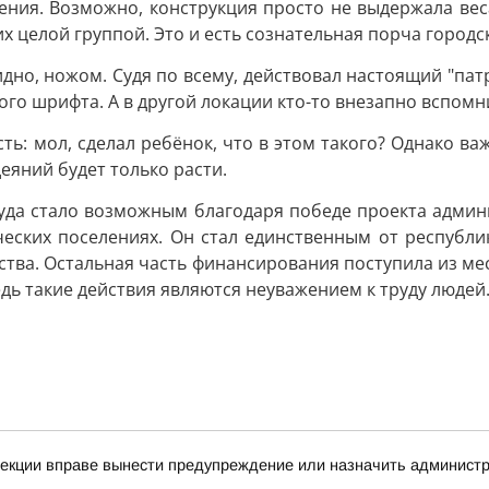
ния. Возможно, конструкция просто не выдержала веса
 целой группой. Это и есть сознательная порча городс
дно, ножом. Судя по всему, действовал настоящий "пат
ого шрифта. А в другой локации кто-то внезапно вспом
ь: мол, сделал ребёнок, что в этом такого? Однако важн
еяний будет только расти.
руда стало возможным благодаря победе проекта админ
еских поселениях. Он стал единственным от республи
ства. Остальная часть финансирования поступила из ме
едь такие действия являются неуважением к труду людей
спекции вправе вынести предупреждение или назначить админис