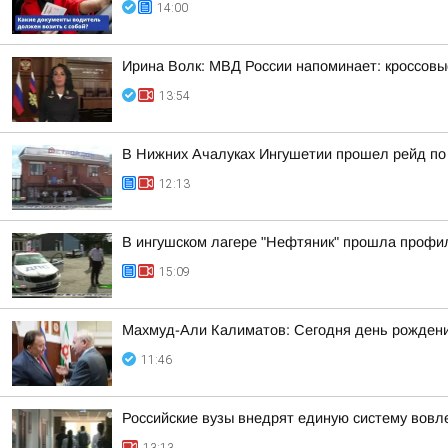
14:00
Ирина Волк: МВД России напоминает: кроссовы
13:54
В Нижних Ачалуках Ингушетии прошел рейд по
12:13
В ингушском лагере "Нефтяник" прошла профи
15:09
Махмуд-Али Калиматов: Сегодня день рождения
11:46
Российские вузы внедрят единую систему вовл