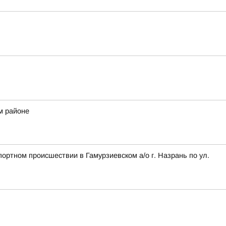
м районе
ортном происшествии в Гамурзиевском а/о г. Назрань по ул.