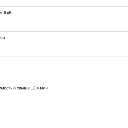
м 6 кВ
тия
оимостью свыше 12,4 млн