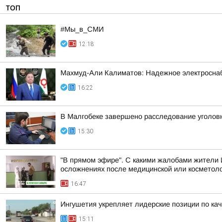
ТОП
#Мы_в_СМИ
12:18
Махмуд-Али Калиматов: Надежное электросна
16:22
В Малгобеке завершено расследование уголов
15:30
"В прямом эфире". С какими жалобами жители 
осложнениях после медицинской или косметоло
16:47
Ингушетия укрепляет лидерские позиции по кач
15:11