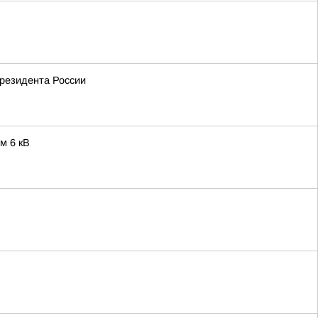
резидента России
м 6 кВ