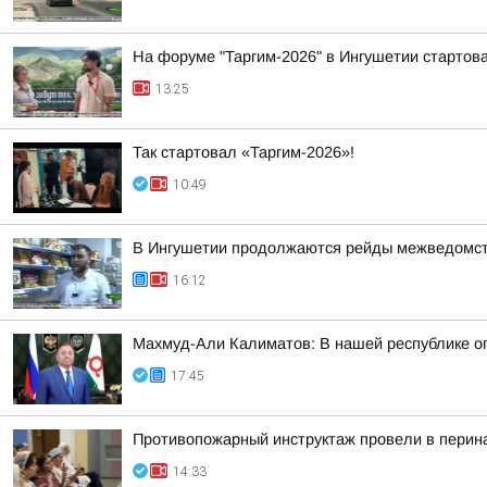
На форуме "Таргим-2026" в Ингушетии стартов
13:25
Так стартовал «Таргим-2026»!
10:49
В Ингушетии продолжаются рейды межведомств
16:12
Махмуд-Али Калиматов: В нашей республике о
17:45
Противопожарный инструктаж провели в перин
14:33