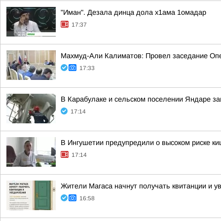
"Иман". Дезала динца дола х1ама 1омадар
17:37
Махмуд-Али Калиматов: Провел заседание Опе
17:33
В Карабулаке и сельском поселении Яндаре з
17:14
В Ингушетии предупредили о высоком риске к
17:14
Жители Магаса начнут получать квитанции и 
16:58