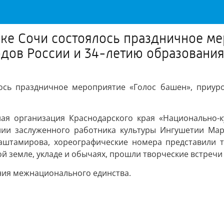
ке Сочи состоялось праздничное ме
одов России и 34-летию образовани
ось праздничное мероприятие «Голос башен», приуро
ая организация Краснодарского края «Национально-к
нии заслуженного работника культуры Ингушетии Мар
Даштамирова, хореографические номера представили т
й земле, укладе и обычаях, прошли творческие встречи 
ения межнационального единства.