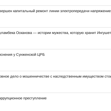
авершен капитальный ремонт линии электропередачи напряжение
уламбека Осканова — истории мужества, которую хранит Ингуше
яснения у Сунженской ЦРБ
оловное дело о мошенничестве с наследственным имуществом ст
коррупционное преступление