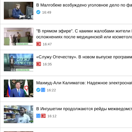
В Малгобеке возбуждено уголовное дело по фа
16:49
"В прямом эфире". С какими жалобами жители 
осложнениях после медицинской или косметоло
16:47
«Служу Отечеству». В новом выпуске програм
16:35
Махмуд-Али Калиматов: Надежное электросна
16:22
В Ингушетии продолжаются рейды межведомств
16:12