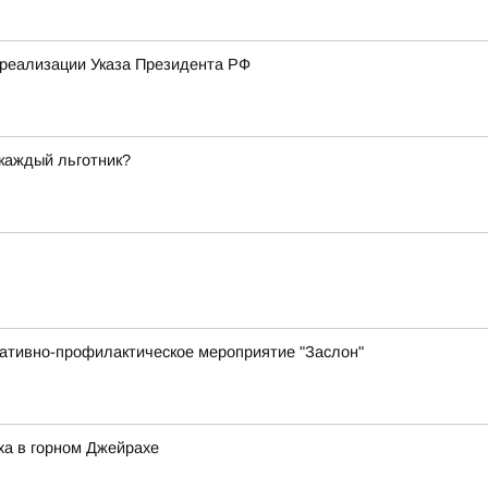
реализации Указа Президента РФ
 каждый льготник?
ративно-профилактическое мероприятие "Заслон"
ха в горном Джейрахе