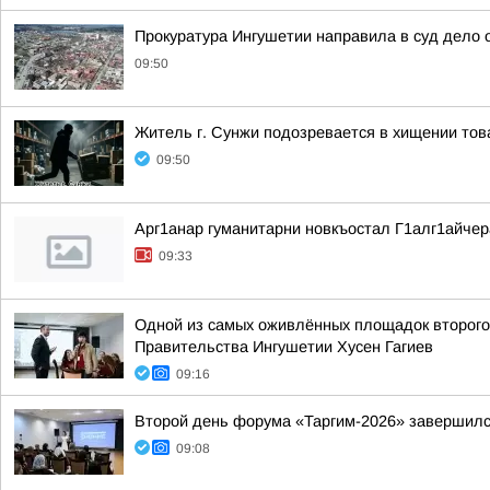
Прокуратура Ингушетии направила в суд дело
09:50
Житель г. Сунжи подозревается в хищении тов
09:50
Арг1анар гуманитарни новкъостал Г1алг1айче
09:33
Одной из самых оживлённых площадок второго 
Правительства Ингушетии Хусен Гагиев
09:16
Второй день форума «Таргим-2026» завершил
09:08