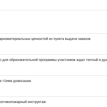
арноматериальных ценностей из пункта выдачи заказов
го дня образовательной программы участников ждал теплый и д
ра т1ема доакъошка
ротивопожарный инструктаж