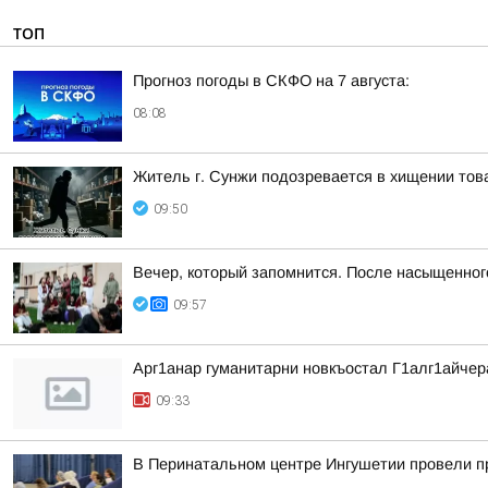
ТОП
Прогноз погоды в СКФО на 7 августа:
08:08
Житель г. Сунжи подозревается в хищении тов
09:50
Вечер, который запомнится. После насыщенно
09:57
Арг1анар гуманитарни новкъостал Г1алг1айче
09:33
В Перинатальном центре Ингушетии провели п