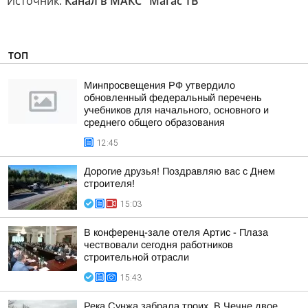
Источник:
Канал в МАКС "Магас ТВ"
ТОП
Минпросвещения РФ утвердило
обновленный федеральный перечень
учебников для начального, основного и
среднего общего образования
12:45
Дорогие друзья! Поздравляю вас с Днем
строителя!
15:03
В конференц-зале отеля Артис - Плаза
чествовали сегодня работников
строительной отрасли
15:43
Река Сунжа забрала троих. В Чечне двое