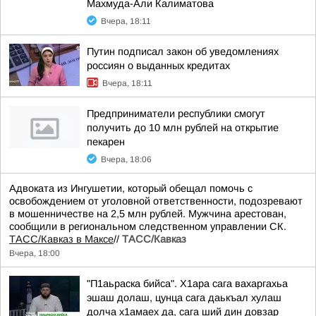
Махмуда-Али Калиматова
Вчера, 18:11
Путин подписал закон об уведомлениях
россиян о выданных кредитах
Вчера, 18:11
Предприниматели республики смогут
получить до 10 млн рублей на открытие
пекарен
Вчера, 18:06
Адвоката из Ингушетии, который обещал помочь с
освобождением от уголовной ответственности, подозревают
в мошенничестве на 2,5 млн рублей. Мужчина арестован,
сообщили в региональном следственном управлении СК.
ТАСС/Кавказ в Максе
//
ТАСС/Кавказ
Вчера, 18:00
"П1аьраска бийса". Х1ара сага вахаргахьа
эшаш долаш, цунца сага даькъал хулаш
долча х1амаех да, сага ший дин довзар