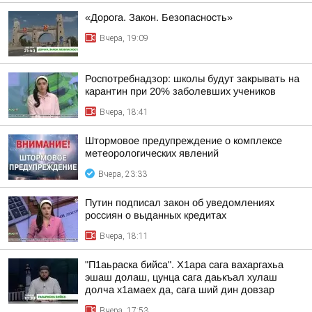
«Дорога. Закон. Безопасность»
Вчера, 19:09
Роспотребнадзор: школы будут закрывать на
карантин при 20% заболевших учеников
Вчера, 18:41
Штормовое предупреждение о комплексе
метеорологических явлений
Вчера, 23:33
Путин подписал закон об уведомлениях
россиян о выданных кредитах
Вчера, 18:11
"П1аьраска бийса". Х1ара сага вахаргахьа
эшаш долаш, цунца сага даькъал хулаш
долча х1амаех да, сага ший дин довзар
Вчера, 17:53