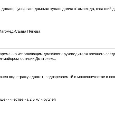
ш долаш, цунца сага даькъал хулаш долча х1амаех да, сага ший 
 Магомед-Саида Плиева
 временно исполняющим должность руководителя военного следс
л-майором юстиции Дмитрием...
ючен под стражу адвокат, подозреваемый в мошенничестве в ос
ошенничестве на 2,5 млн рублей