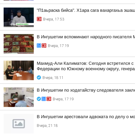
"П1аьраска бийса". Х1ара сага вахаргахьа эша
Вчера, 17:53
В Ингушетии вспоминают народного писателя
Вчера, 17:19
Махмуд-Али Калиматов: Сегодня встретился с
Федерации по Южному военному округу, генера
Вчера, 18:11
В Ингушетии по ходатайству следователя закл
Вчера, 17:19
В Ингушетии арестовали адвоката по делу о м
Вчера, 21:18