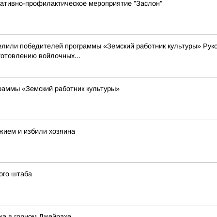
ративно-профилактическое мероприятие "Заслон"
делили победителей программы «Земский работник культуры» Рук
готовлению войлочных...
раммы «Земский работник культуры»
жием и избили хозяина
ого штаба
ха в горном Джейрахе