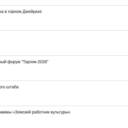
ха в горном Джейрахе
ный форум "Таргим-2026"
ого штаба
раммы «Земский работник культуры»