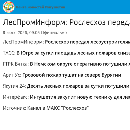
ЛесПромИнформ: Рослесхоз переда
Официально
9 июля 2026, 09:05
ЛесПромИнформ:
Рослесхоз передал лесоустроителя
ТАСС:
В Югре за сутки площадь лесных пожаров снизи
ГТРК Вятка:
В Немском округе оперативно потушили 
Ариг Ус:
Гpoзoвoй пoжap тyшaт нa ceвepe Бypятии
Якутия 24:
Десять лесных пожаров за сутки потушили
Интерфакс:
Ингушетия закупит новую технику для ле
Источник:
Канал в МАКС "Рослесхоз"