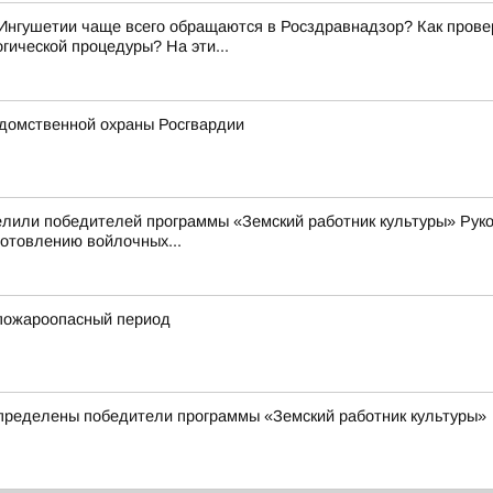
Ингушетии чаще всего обращаются в Росздравнадзор? Как прове
гической процедуры? На эти...
домственной охраны Росгвардии
елили победителей программы «Земский работник культуры» Рук
готовлению войлочных...
пожароопасный период
пределены победители программы «Земский работник культуры»