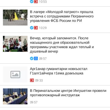
10:53
В лагере «Молодой патриот» прошла
встреча с сотрудниками Пограничного
управления ФСБ России по РИ
10:29
Вечер, который запомнится. После
насыщенного дня образовательной
программы участников ждал теплый и
душевный вечер
09:57
Арг1анар гуманитарни новкъостал
Г1алг1айчера т1ема доакъошка
09:33
В Перинатальном центре Ингушетии провели
противопожарный инструктаж
09:57