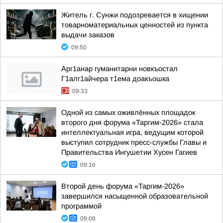
Житель г. Сунжи подозревается в хищении
товарноматериальных ценностей из пункта
выдачи заказов
09:50
Арг1анар гуманитарни новкъостал
Г1алг1айчера т1ема доакъошка
09:33
Одной из самых оживлённых площадок
второго дня форума «Таргим-2026» стала
интеллектуальная игра, ведущим которой
выступил сотрудник пресс-службы Главы и
Правительства Ингушетии Хусен Гагиев
09:16
Второй день форума «Таргим-2026»
завершился насыщенной образовательной
программой
09:08