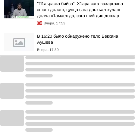
"П1аьраска бийса". Х1ара сага вахаргахьа
эшаш долаш, цунца сага даькъал хулаш
долча х1амаех да, сага ший дин довзар
Вчера, 17:53
В 16:20 было обнаружено тело Бекхана
Аушева
Вчера, 17:39