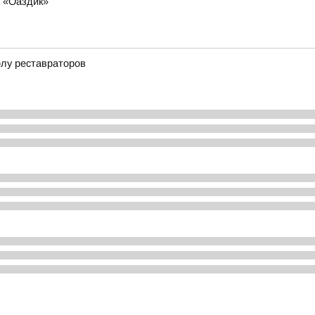
е «Оаздик»
олу реставраторов