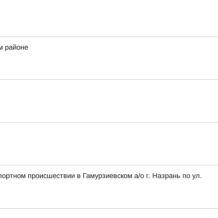
м районе
ортном происшествии в Гамурзиевском а/о г. Назрань по ул.