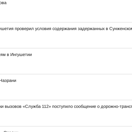
ова
ушетия проверил условия содержания задержанных в Сунженско
тям в Ингушетии
 Назрани
отки вызовов «Служба 112» поступило сообщение о дорожно-трансп