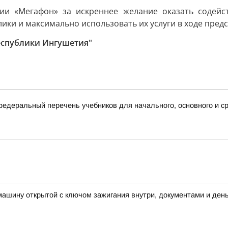
нии «Мегафон» за искреннее желание оказать содейс
ки и максимально использовать их услуги в ходе предст
еспублики Ингушетия"
деральный перечень учебников для начального, основного и ср
машину открытой с ключом зажигания внутри, документами и ден