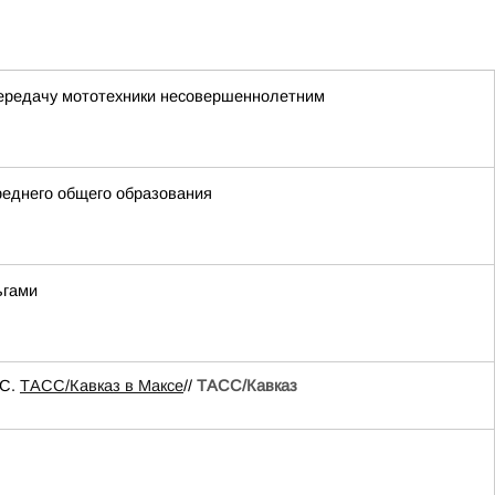
передачу мототехники несовершеннолетним
реднего общего образования
ьгами
ЧС.
ТАСС/Кавказ в Максе
//
ТАСС/Кавказ