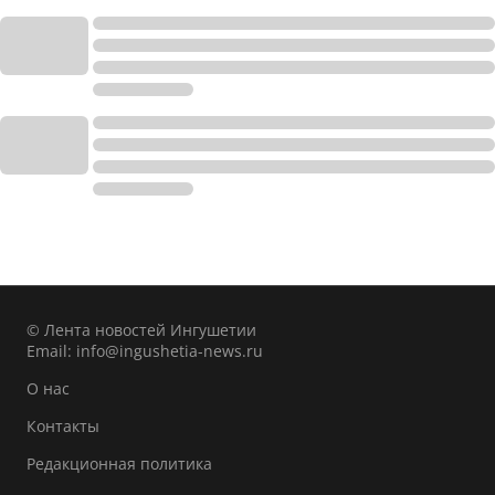
© Лента новостей Ингушетии
Email:
info@ingushetia-news.ru
О нас
Контакты
Редакционная политика