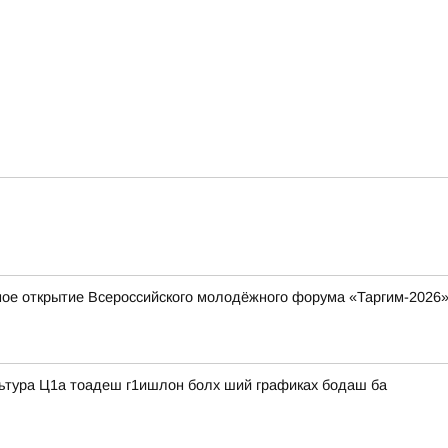
ное открытие Всероссийского молодёжного форума «Таргим-2026
льтура Ц1а тоадеш г1ишлон болх ший графиках бодаш ба