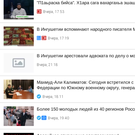
"П1аьраска бийса". Х1ара сага вахаргахьа эша
Вчера, 17:53
В Ингушетии вспоминают народного писателя
Вчера, 17:19
В Ингушетии арестовали адвоката по делу о м
Вчера, 21:18
Махмуд-Али Калиматов: Сегодня встретился с
Федерации по Южному военному округу, генера
Вчера, 18:11
Более 150 молодых людей из 40 регионов Рос
Вчера, 19:40