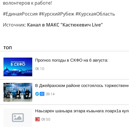
волонтеров к работе!
#ЕдинаяРоссия #КурскийРубеж #КурскаяОбласть
Источник:
Канал в МАКС "Кастюкевич Live"
ТОП
Прогноз погоды в СКФО на 6 августа:
08:10
В Джейрахском районе состоялось торжествен
09:14
Наьсарен шахьара эггара къаьнага лоарх1а ку
09:50