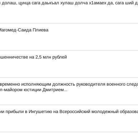
ш долаш, цунца сага даькъал хулаш долча х1амаех да, сага ший 
 Магомед-Саида Плиева
ошенничестве на 2,5 млн рублей
 временно исполняющим должность руководителя военного следс
л-майором юстиции Дмитрием...
сии прибыли в Ингушетию на Всероссийский молодежный образо