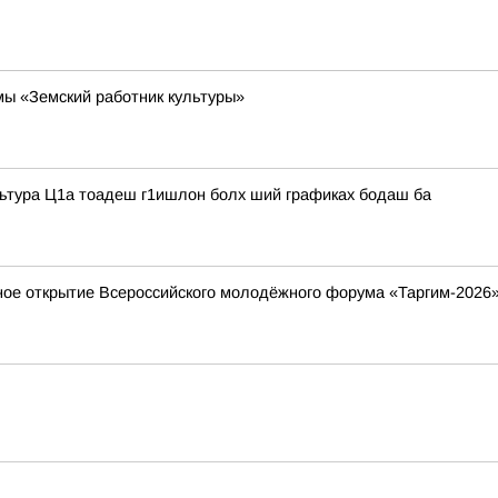
ы «Земский работник культуры»
льтура Ц1а тоадеш г1ишлон болх ший графиках бодаш ба
ное открытие Всероссийского молодёжного форума «Таргим-2026