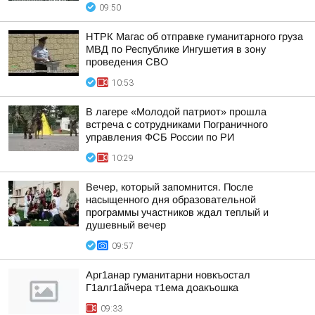
09:50
НТРК Магас об отправке гуманитарного груза
МВД по Республике Ингушетия в зону
проведения СВО
10:53
В лагере «Молодой патриот» прошла
встреча с сотрудниками Пограничного
управления ФСБ России по РИ
10:29
Вечер, который запомнится. После
насыщенного дня образовательной
программы участников ждал теплый и
душевный вечер
09:57
Арг1анар гуманитарни новкъостал
Г1алг1айчера т1ема доакъошка
09:33