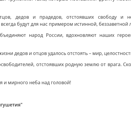
цов, дедов и прадедов, отстоявших свободу и не
всегда будут для нас примером истинной, беззаветной 
объединяют народ России, вдохновляют наших геро
жизни дедов и отцов удалось отстоять – мир, целостнос
свободителей, отстоявших родную землю от врага. Ско
я и мирного неба над головой!
нгушетия"