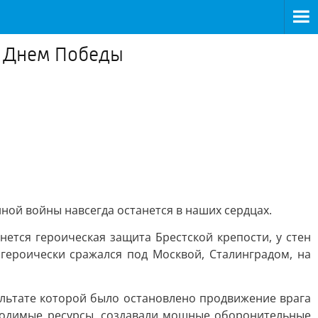
с Днем Победы
нной войны навсегда останется в наших сердцах.
ется героическая защита Брестской крепости, у стен
героически сражался под Москвой, Сталинградом, на
ультате которой было остановлено продвижение врага
бходимые ресурсы, создавали мощные оборонительные