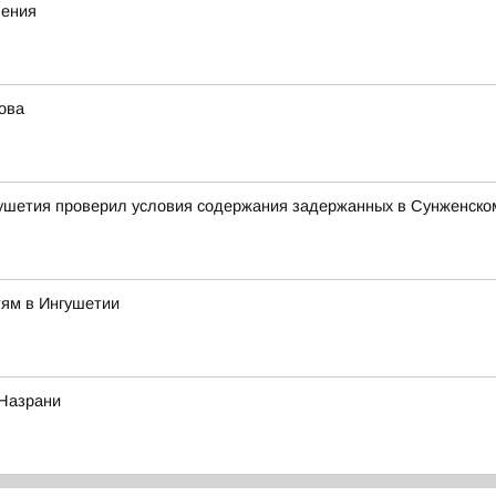
ления
ова
ушетия проверил условия содержания задержанных в Сунженско
тям в Ингушетии
 Назрани