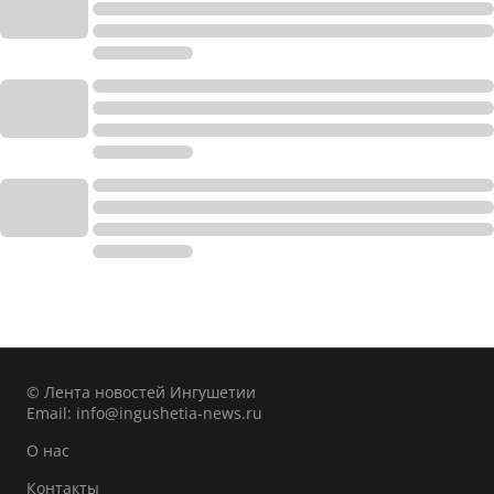
© Лента новостей Ингушетии
Email:
info@ingushetia-news.ru
О нас
Контакты