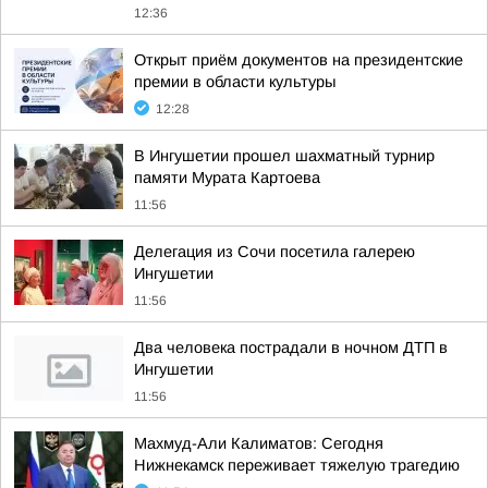
12:36
Открыт приём документов на президентские
премии в области культуры
12:28
В Ингушетии прошел шахматный турнир
памяти Мурата Картоева
11:56
Делегация из Сочи посетила галерею
Ингушетии
11:56
Два человека пострадали в ночном ДТП в
Ингушетии
11:56
Махмуд-Али Калиматов: Сегодня
Нижнекамск переживает тяжелую трагедию