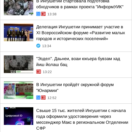
В Ингушетии стартовала подготовка
обходчиков в рамках проекта "ИнформУИК"
13:38
Делегация Ингушетии принимает участие в
XI Всероссийском форуме «Развитие малых
городов и исторических поселений»
13:34
"Эздел". Даьнеи, воаи юкъера бувзам хад
йиш йолаш бац
13:22
В Ингушетии пройдёт окружной форум
"Юнармии"
12:52
Свыше 15 тыс. жителей Ингушетии с начала
года оформили удостоверения через
мессенджер Макс в региональном Отделении
СФР