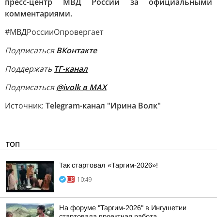
пресс-центр МВД России за официальными
комментариями.
#МВДРоссииОпровергает
Подписаться
ВКонтакте
Поддержать
ТГ-канал
Подписаться
@ivolk в MAX
Источник:
Telegram-канал "Ирина Волк"
ТОП
Так стартовал «Таргим-2026»!
10:49
На форуме "Таргим-2026" в Ингушетии
стартовала проектная работа