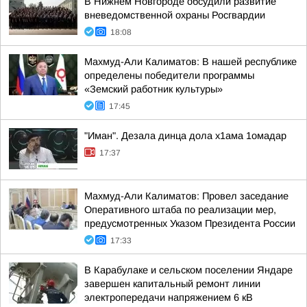
В Нижнем Новгороде обсудили развитие
вневедомственной охраны Росгвардии
18:08
Махмуд-Али Калиматов: В нашей республике
определены победители программы
«Земский работник культуры»
17:45
"Иман". Дезала динца дола х1ама 1омадар
17:37
Махмуд-Али Калиматов: Провел заседание
Оперативного штаба по реализации мер,
предусмотренных Указом Президента России
17:33
В Карабулаке и сельском поселении Яндаре
завершен капитальный ремонт линии
электропередачи напряжением 6 кВ