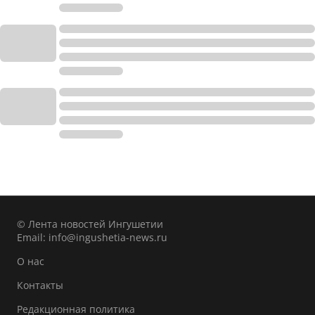
© Лента новостей Ингушетии
Email:
info@ingushetia-news.ru
О нас
Контакты
Редакционная политика