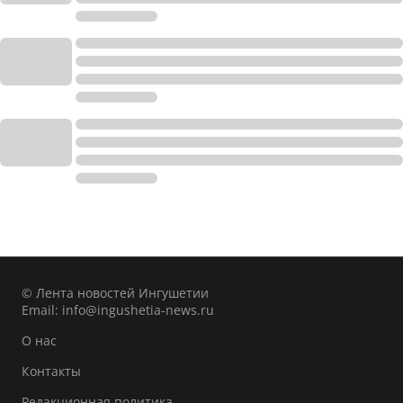
© Лента новостей Ингушетии
Email:
info@ingushetia-news.ru
О нас
Контакты
Редакционная политика